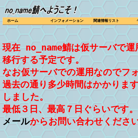
ホーム
インフォメーション
関連情報リスト
現在 no_name鯖は仮サーバ
移行する予定です。
なお仮サーバでの運用なのでフ
過去の通り多少時間はかかりま
しました。
最低３日、最高７日ぐらいです
メール
からお問い合わせくださ