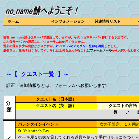
ホーム
インフォメーション
関連情報リスト
現在 no_name鯖は仮サーバで運用していますが、そのうち本サーバへ移行する予定です。
なお仮サーバでの運用なのでフォーラムは使用できません。
過去の通り多少時間はかかりますが、
PSOBB へのアカウント登録を再開
しました。
最低３日、最高７日ぐらいです。それ以上何も反応がなければ
フォームメール
からお問い合わせ
～【 クエスト一覧 】～
訂正・追加情報などは、フォーラムへお願いします。
クエスト名（日本語）
分
クエスト名（英 語）
クエストの言語
類
長 い 
バレンタインイベント
女の子限定。１人用
St. Valentine's Day
ケーキ屋３姉妹が貸してくれる道具を使って手作りチョコをつくろ
イ