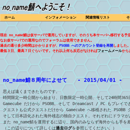
ホーム
インフォメーション
関連情報リスト
そ
現在 no_name鯖は仮サーバで運用していますが、そのうち本サーバへ移行する予
なお仮サーバでの運用なのでフォーラムは使用できません。
過去の通り多少時間はかかりますが、
PSOBB へのアカウント登録を再開
しました
最低３日、最高７日ぐらいです。それ以上何も反応がなければ
フォームメール
から
no_name鯖８周年によせて
- 2015/04/01 -
思えば遠くまできたものです。
時間限定一時公開から始まり、日数限定一時公開、そして24時間365
Gamecube だけから PSOBB、そして Dreamcast / PC もプ
クエストも公式クエストだけから Gamecube へ移植された PSOBB
そして日本語化された海外雄志の独自クエスト。それぞれにドラマが
また no_name鯖を運用するに辺り、国内のみならず海外からも手
（この辺りについて詳しくは
過去ログ
を参照してください。）