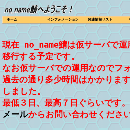
ホーム
インフォメーション
関連情報リスト
現在 no_name鯖は仮サーバ
移行する予定です。
なお仮サーバでの運用なのでフ
過去の通り多少時間はかかりま
しました。
最低３日、最高７日ぐらいです
メール
からお問い合わせくださ