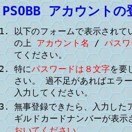
PSOBB アカウント
以下のフォームで表示されて
の上
アカウント名
/
パスワ
てください。
特に
パスワードは８文字
を要
さい。 過不足があればエラ
入力してください。
無事登録できたら、入力したア
ギルドカードナンバーが表示
おいてください
。