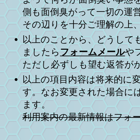
側も面倒臭がって一切の運
その辺りを十分ご理解の上、n
以上のことから、どうして
ましたら
フォームメール
や
ただし必ずしも望む返答が
以上の項目内容は将来的に
す。なお変更された場合に
ます。
利用案内の最新情報はフォ