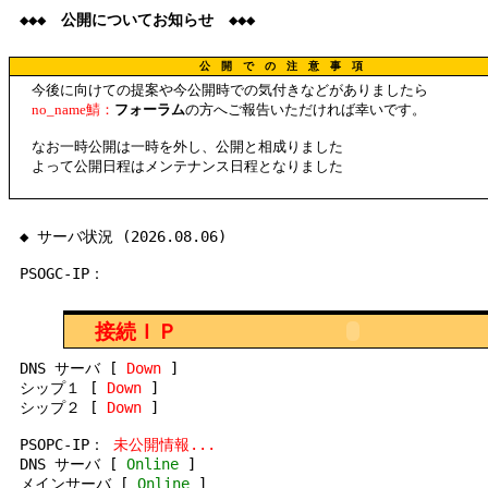
◆◆◆ 公開についてお知らせ ◆◆◆
公 開 で の 注 意 事 項
今後に向けての提案や今公開時での気付きなどがありましたら
no_name鯖：
フォーラム
の方へご報告いただければ幸いです。
なお一時公開は一時を外し、公開と相成りました
よって公開日程はメンテナンス日程となりました
◆ サーバ状況 (2026.08.06)
PSOGC-IP：
接続ＩＰ
DNS サーバ [
Down
]
シップ１ [
Down
]
シップ２ [
Down
]
PSOPC-IP：
未公開情報...
DNS サーバ [
Online
]
メインサーバ [
Online
]